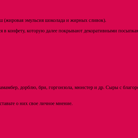
аш (жировая эмульсия шоколада и жирных сливок).
ся в конфету, которую далее покрывают декоративными посыпк
мамбер, дорблю, бри, горгонзола, мюнстер и др. Сыры с благо
тавьте о них свое личное мнение.