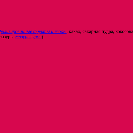
филизированные фрукты и ягоды
, какао, сахарная пудра, кокосо
лазурь,
глазурь гурмэ
).