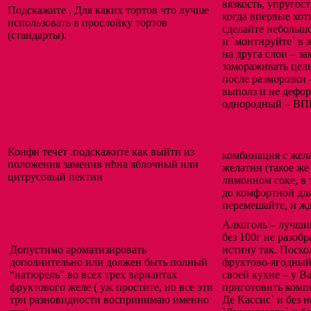
вязкость, упругост
Подскажите , Для каких тортов что лучше
когда впервые хот
использовать в прослойку тортов
сделайте небольшо
(стандарты).
и `монтируйте` в 
на друга слои – з
замораживать целы
после разморозки 
выполз и не дефор
однородный – В
Конфи течет .подскажите как выйти из
комбинация с жел
положения заменив нhна яблочный или
желатин (такое же
цитрусовый пектин
лимонном соке, в 
до комфортной для
перемешайте, и ж
Алкоголь – лучши
без 100г не разобр
Допустимо ароматизировать
истину так. Поско
дополнительно или должен быть полный
фруктово-ягодный
“натюрель” во всех трех вариантах
своей кухне – у В
фруктового желе ( уж простите, но все эти
приготовить компо
три разновидности воспринимаю именно
Де Кассис` и без 