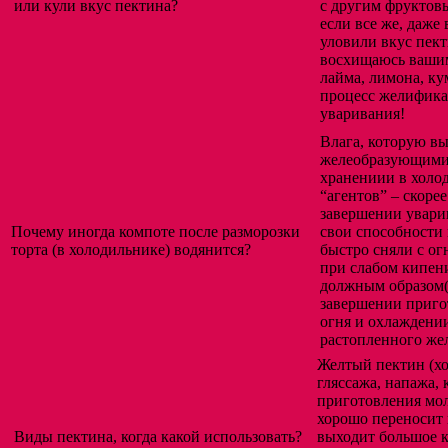
или кули вкус пектина?
с другим фруктовы
если все же, даже
уловили вкус пект
восхищаюсь вашим
лайма, лимона, ку
процесс желифика
уваривания!
Влага, которую вы
желеобразующими а
хранениии в холод
“агентов” – скоре
завершении увари
Почему иногда компоте после разморозки
свои способности
торта (в холодильнике) водянится?
быстро сняли с о
при слабом кипени
должным образом( 
завершении пригот
огня и охлаждении
растопленного жел
Желтый пектин (х
гляссажа, напажа,
приготовления мол
хорошо переносит
Виды пектина, когда какой использовать?
выходит большое к