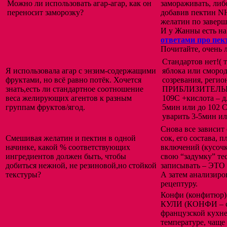
Можно ли использовать агар-агар, как он
замораживать, либо
переносит заморозку?
добавив пектин NH
желатин по заверш
И у Жанны есть на
ответами про пе
Почитайте, очень
Стандартов нет!( 
Я использовала агар с энзим-содержащими
яблока или смород
фруктами, но всё равно потёк. Хочется
созревания, регион
знать,есть ли стандартное соотношение
ПРИБЛИЗИТЕЛЬНО:
веса желирующих агентов к разным
109С +кислота – дл
группам фруктов/ягод.
5мин или до 102 С 
уварить 3-5мин ил
Снова все зависит
Смешивая желатин и пектин в одной
сок, его состава, 
начинке, какой % соответствующих
включений (кусочк
ингредиентов должен быть, чтобы
свою “задумку” те
добиться нежной, не резиновой,но стойкой
записывать – Э
текстуры?
А затем анализиро
рецептуру.
Конфи (конфитюр) 
КУЛИ (КОНФИ – сп
французской кухне
температуре, чаще