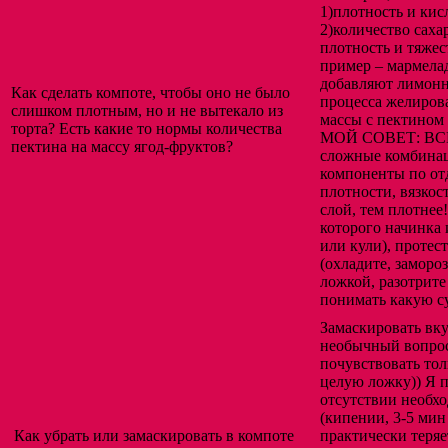
1)плотность и кис
2)количество саха
плотность и тяжес
пример – мармелад
добавляют лимонн
Как сделать компоте, чтобы оно не было
процесса желиров
слишком плотным, но и не вытекало из
массы с пектином
торта? Есть какие то нормы количества
МОЙ СОВЕТ: ВСЕГ
пектина на массу ягод-фруктов?
сложные комбинац
компоненты по от
плотности, вязкос
слой, тем плотнее
которого начинка 
или кули), протес
(охладите, заморо
ложкой, разотрит
понимать какую с
Замаскировать вку
необычный вопрос
почувствовать тол
целую ложку)) Я 
отсутствии необх
(кипении, 3-5 мин
Как убрать или замаскировать в компоте
практически теряе