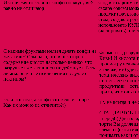
И я почему то кули от конфи по вкусу всё
ягод в сахарном си
равно не отличаю((
сахара совсем мож
продукт (фруктово
этом, создавая рец
использовать КУЛИ
(желировать) при 
С какими фруктами нельзя делать конфи на
Ферменты, разруш
желатине? Слышала, что в некоторых
Киви! И кислота т
содержание кислот настолько велико, что
просмотру великог
разрушает желатин и он не действует. Есть
а так же, не буде
ли аналогичные исключения в случае с
тематических виде
пектином?
станет легче пон
продуктами – оста
приходит с опыт
кули это соус, а конфи это желе из пюре.
Ну не всегда и н
Как их можно не отличить?))
СТАНДАРТОВ НЕТ!
вперед!:) Для тог
торты Вы должны 
элемент (слой) ид
понимать как и от