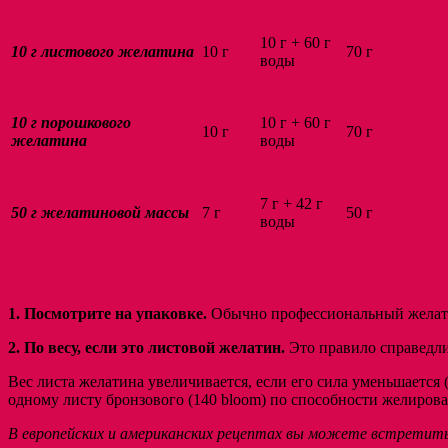
10 г + 60 г
10 г листового желатина
10 г
70 г
воды
10 г порошкового
10 г + 60 г
10 г
70 г
желатина
воды
7 г + 42 г
50 г желатиновой массы
7 г
50 г
воды
1. Посмотрите на упаковке.
Обычно профессиональный желатин
2. По весу, если это листовой желатин.
Это правило справедлив
Вес листа желатина увеличивается, если его сила уменьшается 
одному листу бронзового (140 bloom) по способности желирова
В европейских и американских рецептах вы можете встретит