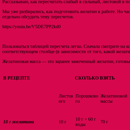
Рассказываю, как пересчитать слабый в сильный, листовой в 
Мы уже разбирались, как подготовить желатин к работе. Но час
отдельно обсудить тему пересчетов.
https://youtu.be/V5DE7PP2kd0
Пользоваться таблицей пересчета легко. Сначала смотрите на к
соответствующем столбце (в зависимости от того, какой желат
Желатиновая масса — это заранее замоченный желатин, готовый
В РЕЦЕПТЕ
СКОЛЬКО ВЗЯТЬ
Листов
Порошково
Желатиновой
ого
го
массы
10 г + 60 г
10 г желатина
10 г
70 г
воды