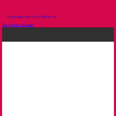
Съедобные кристаллы Кохакуто
Загрузить больше
Рецепты
Статьи
Про ингредиенты
Вкусовые сочетания
Интересное
Обзоры
Кондитерка в лицах
Сервисы для кондитеров
Вам будет интересно:
Шоколадные эклеры