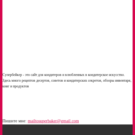
Традиционный лимонный кекс от Ханса Овандо
Контрольные закупки. Стоит ли бояться кондитерам
Супербейкер - это сайт для кондитеров и влюбленных в кондитерское искусство.
Здесь много рецептов десертов, советов и кондитерских секретов, обзоры инвентаря,
книг и продуктов
Пишите мне:
mailtosuperbaker@gmail.com