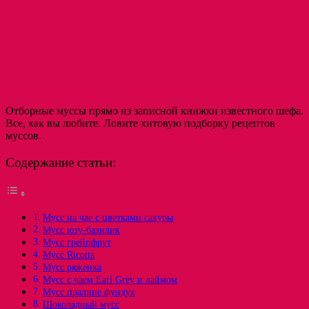
Отборные муссы прямо из записной книжки известного шефа.
Все, как вы любите. Ловите хитовую подборку рецептов
муссов.
Содержание статьи:
Мусс на чае с цветками сакуры
Мусс юзу-базилик
Мусс грейпфрут
Мусс Ricotta
Мусс ряженка
Мусс с чаем Earl Grey и лаймом
Мусс пралине фундук
Шоколадный мусс