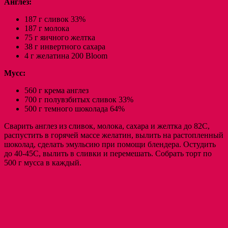
Англез:
187 г сливок 33%
187 г молока
75 г яичного желтка
38 г инвертного сахара
4 г желатина 200 Bloom
Мусс:
560 г крема англез
700 г полувзбитых сливок 33%
500 г темного шоколада 64%
Сварить англез из сливок, молока, сахара и желтка до 82С,
распустить в горячей массе желатин, вылить на растопленный
шоколад, сделать эмульсию при помощи блендера. Остудить
до 40-45С, вылить в сливки и перемешать. Собрать торт по
500 г мусса в каждый.