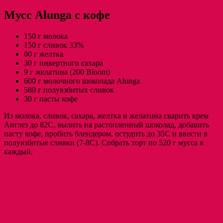
Мусс Alunga с кофе
150 г молока
150 г сливок 33%
60 г желтка
30 г инвертного сахара
9 г желатина (200 Bloom)
600 г молочного шоколада Alunga
580 г полувзбитых сливок
30 г пасты кофе
Из молока, сливок, сахара, желтка и желатина сварить крем
Англез до 82С, вылить на растопленный шоколад, добавить
пасту кофе, пробить блендером, остудить до 35С и ввести в
полувзбитые сливки (7-8С). Собрать торт по 520 г мусса в
каждый.