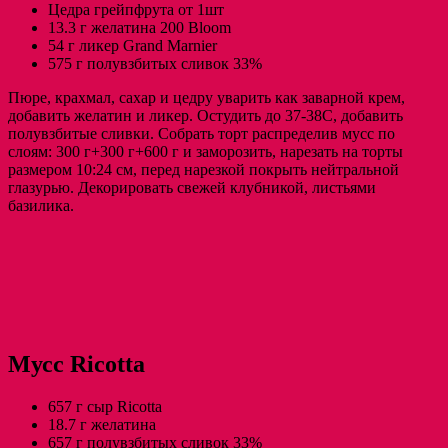
Цедра грейпфрута от 1шт
13.3 г желатина 200 Bloom
54 г ликер Grand Marnier
575 г полувзбитых сливок 33%
Пюре, крахмал, сахар и цедру уварить как заварной крем,
добавить желатин и ликер. Остудить до 37-38С, добавить
полувзбитые сливки. Собрать торт распределив мусс по
слоям: 300 г+300 г+600 г и заморозить, нарезать на торты
размером 10:24 см, перед нарезкой покрыть нейтральной
глазурью. Декорировать свежей клубникой, листьями
базилика.
Мусс Ricotta
657 г сыр Ricotta
18.7 г желатина
657 г полувзбитых сливок 33%