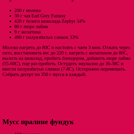
200 г молока
30 г чая Еarl Grey Fantasy
420 г белого шоколада Zephyr 34%
80 г пюре лайма
9 г желатина
490 г полувзбитых сливок 33%
Молоко нагреть до 80С и настоять с чаем 3 мин. Отжать через
сито, восстановить вес до 220 г, нагреть с желатином до 80С,
вылить на шоколад, пробить блендером, добавить пюре лайма
(55-60С), еще раз пробить. Остудить эмульсию до 36-38С и
ввести полувзбитые сливки (7-8С). Осторожно перемешать.
Собрать десерт по 350 г мусса в каждый.
Мусс пралине фундук