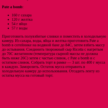
Pate a bomb
:
160 г сахара
120 г желтка
54 г яйцо
57 г воды
Приготовить полувзбитые сливки и поместить в холодильную
камеру. Из сахара, воды, яйца и желтка приготовить Pate a
bomb в сотейнике на водяной бане до 84С, затем взбить массу
до остывания. Соединить творожный сыр Ricotta с нагретым
до 70С желатином (температура сырной массы не должна
быть ниже 26С) затем с частью сливок, с Pate a bomb и с
остатком сливок. Собрать торт в рамке — 3 шт. по 400 г мусса
в каждую. Заморозить. Остаток мусса отправить в
холодильную камеру до использования. Отсадить ленту из
остатка мусса на готовый торт.