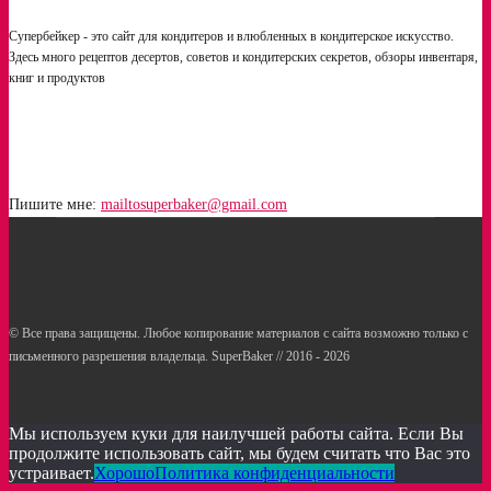
Супербейкер - это сайт для кондитеров и влюбленных в кондитерское искусство.
Здесь много рецептов десертов, советов и кондитерских секретов, обзоры инвентаря,
книг и продуктов
Пишите мне:
mailtosuperbaker@gmail.com
© Все права защищены. Любое копирование материалов с сайта возможно только с
письменного разрешения владельца. SuperBaker // 2016 - 2026
Рецепты
Статьи
Услуги кондитерам
Мы используем куки для наилучшей работы сайта. Если Вы
продолжите использовать сайт, мы будем считать что Вас это
устраивает.
Хорошо
Политика конфиденциальности