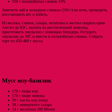
550 г полувзбитых сливок 33%
Замочить чай в холодных сливках (550 г) на ночь, процедить,
восстановить вес и взбить.
Из молока, сливок, сахара, желатина и желтка сварить крем
Англез до 82С, вылить на растопленный шоколад,
приготовить эмульсию с помощью блендера. Остудить
эмульсию до 30С и ввести в полувзбитые сливки. Собрать
торт по 450-480 г мусса.
Мусс юзу-базилик
170 г пюре юзу
170 г пюре лимона
50 г пасты юзу (опц)
38 г инвертного сахара
14 г желатина 200 Bloom