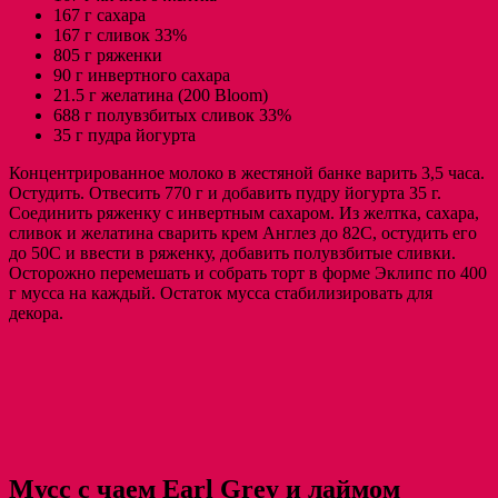
167 г сахара
167 г сливок 33%
805 г ряженки
90 г инвертного сахара
21.5 г желатина (200 Bloom)
688 г полувзбитых сливок 33%
35 г пудра йогурта
Концентрированное молоко в жестяной банке варить 3,5 часа.
Остудить. Отвесить 770 г и добавить пудру йогурта 35 г.
Соединить ряженку с инвертным сахаром. Из желтка, сахара,
сливок и желатина сварить крем Англез до 82С, остудить его
до 50С и ввести в ряженку, добавить полувзбитые сливки.
Осторожно перемешать и собрать торт в форме Эклипс по 400
г мусса на каждый. Остаток мусса стабилизировать для
декора.
Мусс с чаем Earl Grey и лаймом