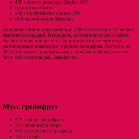
450 г белого шоколада Zephyr 34%
Цедра 1шт лимона
500 г полувзбитых сливок 33%
Небольшой пучок базилика
Холодные сливки для взбивания (500 г) настоять 8-12 часов с
базиликом и цедрой. Процедить, восстановить вес и взбить.
Нагреть пюре, инвертный сахар и желатин, соединить с
растопленным шоколадом, пробить блендером. Остудить до
38С и смешать с полувзбитыми сливками. Собрать торт по
480 г мусса на каждый. Заморозить.
Мусс грейпфрут
375 г пюре грейпфрута
75 г лимонного пюре
38 г кукурузного крахмала
135 г сахара