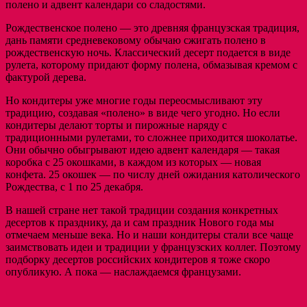
полено и адвент календари со сладостями.
Рождественское полено — это древняя французская традиция,
дань памяти средневековому обычаю сжигать полено в
рождественскую ночь. Классический десерт подается в виде
рулета, которому придают форму полена, обмазывая кремом с
фактурой дерева.
Но кондитеры уже многие годы переосмысливают эту
традицию, создавая «полено» в виде чего угодно. Но если
кондитеры делают торты и пирожные наряду с
традиционными рулетами, то сложнее приходится шоколатье.
Они обычно обыгрывают идею адвент календаря — такая
коробка с 25 окошками, в каждом из которых — новая
конфета. 25 окошек — по числу дней ожидания католического
Рождества, с 1 по 25 декабря.
В нашей стране нет такой традиции создания конкретных
десертов к празднику, да и сам праздник Нового года мы
отмечаем меньше века. Но и наши кондитеры стали все чаще
заимствовать идеи и традиции у французских коллег. Поэтому
подборку десертов российских кондитеров я тоже скоро
опубликую. А пока — наслаждаемся французами.