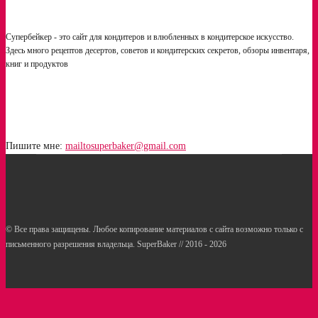
Супербейкер - это сайт для кондитеров и влюбленных в кондитерское искусство.
Здесь много рецептов десертов, советов и кондитерских секретов, обзоры инвентаря,
книг и продуктов
Пишите мне:
mailtosuperbaker@gmail.com
© Все права защищены. Любое копирование материалов с сайта возможно только с
письменного разрешения владельца. SuperBaker // 2016 - 2026
Рецепты
Статьи
Услуги кондитерам