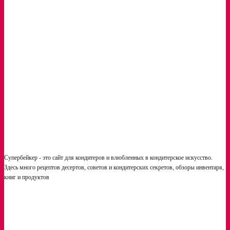
Яркий муссовый торт «Солнце»
Окорочка… сладкие!
Делаем декор. Фейетин — хрустящие вафли
Супербейкер - это сайт для кондитеров и влюбленных в кондитерское искусство.
Здесь много рецептов десертов, советов и кондитерских секретов, обзоры инвентаря,
книг и продуктов