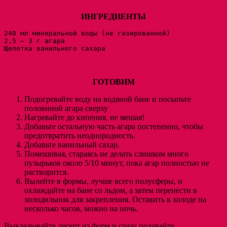
ИНГРЕДИЕНТЫ
240 мл минеральной воды (не газированной)

2,5 – 3 г агара

Щепотка ванильного сахара
ГОТОВИМ
Подогревайте воду на водяной бане и посыпьте
половиной агара сверху
Нагревайте до кипения, не мешая!
Добавьте остальную часть агара постепенно, чтобы
предотвратить неоднородность.
Добавьте ванильный сахар.
Помешивая, стараясь не делать слишком много
пузырьков около 5/10 минут, пока агар полностью не
растворится.
Вылейте в формы, лучше всего полусферы, и
охлаждайте на бане со льдом, а затем перенести в
холодильник для закрепления. Оставить в холоде на
несколько часов, можно на ночь.
Выкладывайте десерт из форм и сразу подавайте.