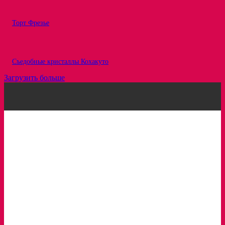
Торт Фрезье
Съедобные кристаллы Кохакуто
Загрузить больше
Рецепты
Статьи
Про ингредиенты
Вкусовые сочетания
Интересное
Обзоры
Кондитерка в лицах
Сервисы для кондитеров
Вам будет интересно: