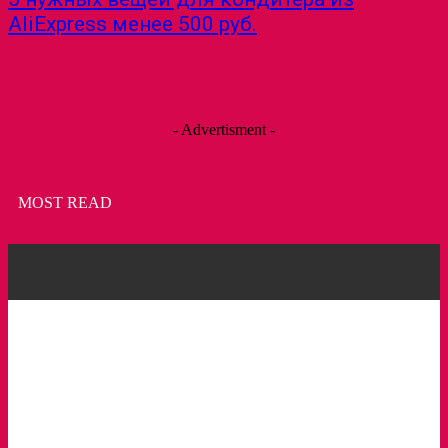
AliExpress менее 500 руб.
- Advertisment -
MOST READ
Пирожное с клубникой и зеленым горошком
Торт Фрезье
Съедобные кристаллы Кохакуто