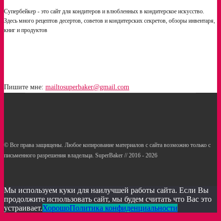
Супербейкер - это сайт для кондитеров и влюбленных в кондитерское искусство.
Здесь много рецептов десертов, советов и кондитерских секретов, обзоры инвентаря,
книг и продуктов
Пишите мне:
mailtosuperbaker@gmail.com
© Все права защищены. Любое копирование материалов с сайта возможно только с
письменного разрешения владельца. SuperBaker // 2016 - 2026
Рецепты
Статьи
Услуги кондитерам
Мы используем куки для наилучшей работы сайта. Если Вы
продолжите использовать сайт, мы будем считать что Вас это
устраивает.
Хорошо
Политика конфиденциальности