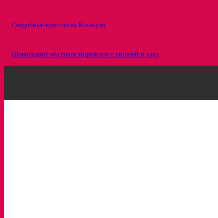
Съедобные кристаллы Кохакуто
Шоколадное муссовое пирожное с вишней и сакэ
Рецепты
Статьи
Про ингредиенты
Вкусовые сочетания
Интересное
Обзоры
Кондитерка в лицах
Сервисы для кондитеров
Вам будет интересно:
Эклер в форме диска с лимонным курдом