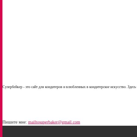
Кофейные пирожные от Рамона Морато
Молекулярная гастрономия в кондитерском деле
Супербейкер - это сайт для кондитеров и влюбленных в кондитерское искусство. Здесь
Пишите мне:
mailtosuperbaker@gmail.com