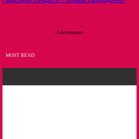
- Advertisment -
MOST READ
Пирожное с клубникой и зеленым горошком
Торт Фрезье
Съедобные кристаллы Кохакуто