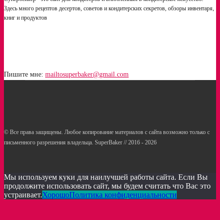
Здесь много рецептов десертов, советов и кондитерских секретов, обзоры инвентаря,
книг и продуктов
Пишите мне:
mailtosuperbaker@gmail.com
© Все права защищены. Любое копирование материалов с сайта возможно только с
письменного разрешения владельца. SuperBaker // 2016 - 2026
Рецепты
Статьи
Услуги кондитерам
Мы используем куки для наилучшей работы сайта. Если Вы
продолжите использовать сайт, мы будем считать что Вас это
устраивает.
Хорошо
Политика конфиденциальности